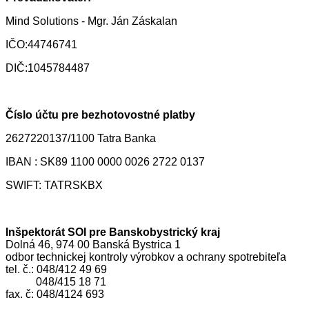
Mind Solutions - Mgr. Ján Záskalan
IČO:44746741
DIČ:1045784487
Číslo účtu pre bezhotovostné platby
2627220137/1100 Tatra Banka
IBAN : SK89 1100 0000 0026 2722 0137
SWIFT: TATRSKBX
Inšpektorát SOI pre Banskobystrický kraj
Dolná 46, 974 00 Banská Bystrica 1
odbor technickej kontroly výrobkov a ochrany spotrebiteľa
tel. č.: 048/412 49 69
048/415 18 71
fax. č: 048/4124 693