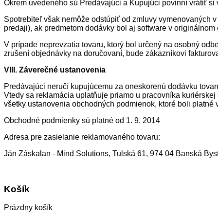
Okrem uvedeného sú Predávajúci a Kupujúci povinní vrátiť si v
Spotrebiteľ však nemôže odstúpiť od zmluvy vymenovaných v §
predaji), ak predmetom dodávky bol aj software v originálnom ob
V prípade neprevzatia tovaru, ktorý bol určený na osobný odb
zrušení objednávky na doručovaní, bude zákazníkovi fakturo
VIII. Záverečné ustanovenia
Predávajúci neručí kupujúcemu za oneskorenú dodávku tovaru
Vtedy sa reklamácia uplatňuje priamo u pracovníka kuriérskej 
všetky ustanovenia obchodných podmienok, ktoré boli platné v
Obchodné podmienky sú platné od 1. 9. 2014
Adresa pre zasielanie reklamovaného tovaru:
Ján Záskalan - Mind Solutions, Tulská 61, 974 04 Banská Byst
Košík
Prázdny košík