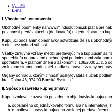
Vytlačiť
E-mail
I. Všeobecné ustanovenia
Obchodné podmienky na www.mindsolutions.sk platia pre náku
povinnosti predávajúceho (dodávateľa) na jednej strane a kup
Kupujúci odoslaním objednávky potvrdzuje, že sa s obchodný
s nimi bez výhrad súhlasí.
Všetky zmluvné vzťahy medzi predávajúcim a kupujúcim sa ria
spotrebiteľa neupravené obchodnými podmienkami zákonom č. 
spotrebiteľa, v platnom znení a zákonom č. 108/2000 Z. z. o o
zmluvnou stranou podnikateľ, riadia sa právne vzťahy neupr
Orgány dohľadu, ktorým činnosť poskytovateľa služieb podlieh
kraj, Dolná 46, 974 00 Banská Bystrica 1
II. Spôsob uzavretia kúpnej zmluvy
Kúpna zmluva je uzavretá potvrdením objednávky kupujúceho
odoslaného objednávkového formulára na internetovej s
e-mailovej správy kupujúceho zaslanej predávajúcemu,