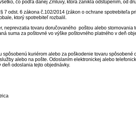
šetko, čo podľa danej Zmluvy, ktorá zanikla odstúpením, od dru
 7 odst. 6 zákona č.102/2014 (zákon o ochrane spotrebiteľa p
ale, ktorý spotrebiteľ rozbalil.
er, neprevzatia tovaru doručovaného poštou alebo stornovania t
vaná suma za poštovné vo výške poštovného platného v deň obj
 spôsobenú kuriérom alebo za poškodenie tovaru spôsobené do
služby alebo na pošte. Odoslaním elektronickej alebo telefonic
 deň odoslania tejto objednávky.
rica