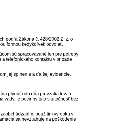
h podľa Zákona č. 428/2002 Z. z. o
nou formou kedykoľvek odvolať.
júcom sú spracovávané len pre potreby
 a telefonického kontaktu v prípade
 jej splnenia a ďalšej evidencie.
ína plynúť odo dňa prevzatia tovaru
 má vady, je povinný túto skutočnosť bez
m zaobchádzaním, použitím výrobku v
klamácia sa nevzťahuje na poškodenie