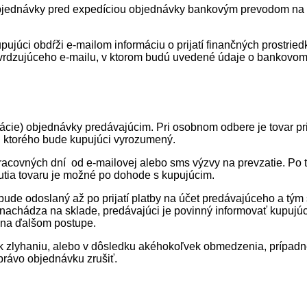
jednávky pred expedíciou objednávky bankovým prevodom na ná
pujúci obdŕži e-mailom informáciu o prijatí finančných prostrie
tvrdzujúceho e-mailu, v ktorom budú uvedené údaje o bankovom
zácie) objednávky predávajúcim. Pri osobnom odbere je tovar pr
ti ktorého bude kupujúci vyrozumený.
covných dní od e-mailovej alebo sms výzvy na prevzatie. Po t
nutia tovaru je možné po dohode s kupujúcim.
bude odoslaný až po prijatí platby na účet predávajúceho a tým
nachádza na sklade, predávajúci je povinný informovať kupujúc
 na ďalšom postupe.
 k zlyhaniu, alebo v dôsledku akéhokoľvek obmedzenia, prípadn
právo objednávku zrušiť.