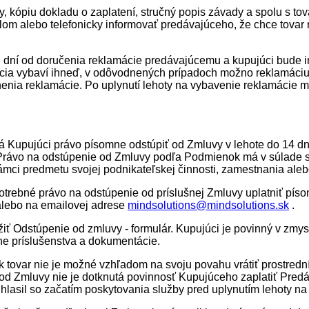
úry, kópiu dokladu o zaplatení, stručný popis závady a spolu s to
lom alebo telefonicky informovať predávajúceho, že chce tovar 
h dní od doručenia reklamácie predávajúcemu a kupujúci bude
cia vybaví ihneď, v odôvodnených prípadoch možno reklamáciu 
nenia reklamácie. Po uplynutí lehoty na vybavenie reklamácie m
á Kupujúci právo písomne odstúpiť od Zmluvy v lehote do 14 dn
. Právo na odstúpenie od Zmluvy podľa Podmienok má v súlade s
rámci predmetu svojej podnikateľskej činnosti, zamestnania ale
otrebné právo na odstúpenie od príslušnej Zmluvy uplatniť pí
alebo na emailovej adrese
mindsolutions@mindsolutions.sk
.
ť Odstúpenie od zmluvy - formulár. Kupujúci je povinný v zmys
ne príslušenstva a dokumentácie.
ak tovar nie je možné vzhľadom na svoju povahu vrátiť prostredn
d Zmluvy nie je dotknutá povinnosť Kupujúceho zaplatiť Predá
asil so začatím poskytovania služby pred uplynutím lehoty na