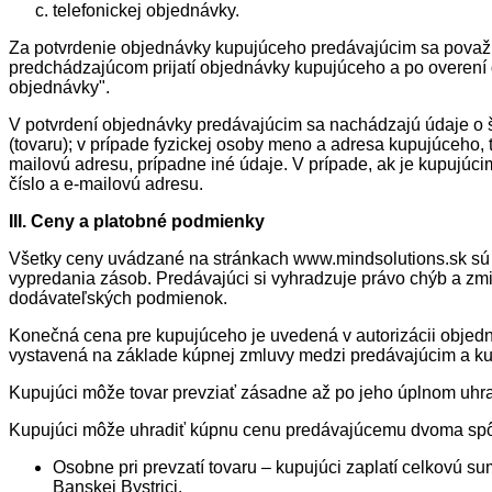
telefonickej objednávky.
Za potvrdenie objednávky kupujúceho predávajúcim sa považu
predchádzajúcom prijatí objednávky kupujúceho a po overení
objednávky".
V potvrdení objednávky predávajúcim sa nachádzajú údaje o š
(tovaru); v prípade fyzickej osoby meno a adresa kupujúceho, 
mailovú adresu, prípadne iné údaje. V prípade, ak je kupujú
číslo a e-mailovú adresu.
III. Ceny a platobné podmienky
Všetky ceny uvádzané na stránkach www.mindsolutions.sk sú 
vypredania zásob. Predávajúci si vyhradzuje právo chýb a zmi
dodávateľských podmienok.
Konečná cena pre kupujúceho je uvedená v autorizácii objedn
vystavená na základe kúpnej zmluvy medzi predávajúcim a ku
Kupujúci môže tovar prevziať zásadne až po jeho úplnom uhrad
Kupujúci môže uhradiť kúpnu cenu predávajúcemu dvoma sp
Osobne pri prevzatí tovaru – kupujúci zaplatí celkovú
Banskej Bystrici.