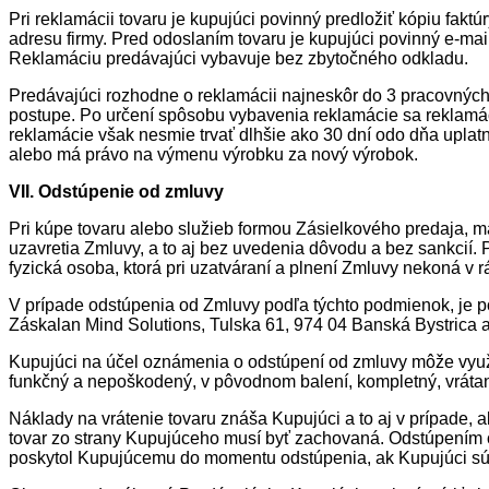
Pri reklamácii tovaru je kupujúci povinný predložiť kópiu fakt
adresu firmy. Pred odoslaním tovaru je kupujúci povinný e-mai
Reklamáciu predávajúci vybavuje bez zbytočného odkladu.
Predávajúci rozhodne o reklamácii najneskôr do 3 pracovnýc
postupe. Po určení spôsobu vybavenia reklamácie sa reklamá
reklamácie však nesmie trvať dlhšie ako 30 dní odo dňa uplat
alebo má právo na výmenu výrobku za nový výrobok.
VII. Odstúpenie od zmluvy
Pri kúpe tovaru alebo služieb formou Zásielkového predaja, m
uzavretia Zmluvy, a to aj bez uvedenia dôvodu a bez sankcií
fyzická osoba, ktorá pri uzatváraní a plnení Zmluvy nekoná v 
V prípade odstúpenia od Zmluvy podľa týchto podmienok, je p
Záskalan Mind Solutions, Tulska 61, 974 04 Banská Bystrica 
Kupujúci na účel oznámenia o odstúpení od zmluvy môže využi
funkčný a nepoškodený, v pôvodnom balení, kompletný, vráta
Náklady na vrátenie tovaru znáša Kupujúci a to aj v prípade, 
tovar zo strany Kupujúceho musí byť zachovaná. Odstúpením o
poskytol Kupujúcemu do momentu odstúpenia, ak Kupujúci súhl