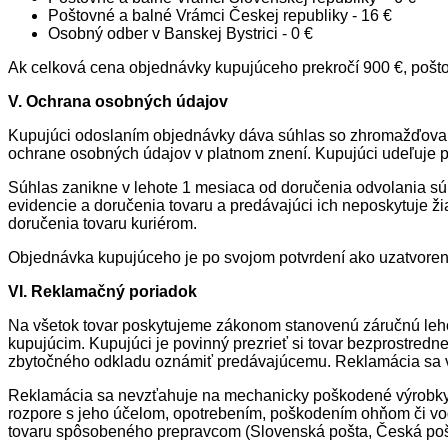
Poštovné a balné Vrámci Českej republiky - 16 €
Osobný odber v Banskej Bystrici - 0 €
Ak celková cena objednávky kupujúceho prekročí 900 €, po
V. Ochrana osobných údajov
Kupujúci odoslaním objednávky dáva súhlas so zhromažďovan
ochrane osobných údajov v platnom znení. Kupujúci udeľuje 
Súhlas zanikne v lehote 1 mesiaca od doručenia odvolania s
evidencie a doručenia tovaru a predávajúci ich neposkytuje ž
doručenia tovaru kuriérom.
Objednávka kupujúceho je po svojom potvrdení ako uzatvoren
VI. Reklamačný poriadok
Na všetok tovar poskytujeme zákonom stanovenú záručnú lehot
kupujúcim. Kupujúci je povinný prezrieť si tovar bezprostredne 
zbytočného odkladu oznámiť predávajúcemu. Reklamácia sa v
Reklamácia sa nevzťahuje na mechanicky poškodené výrobky, 
rozpore s jeho účelom, opotrebením, poškodením ohňom či vo
tovaru spôsobeného prepravcom (Slovenská pošta, Česká pošta