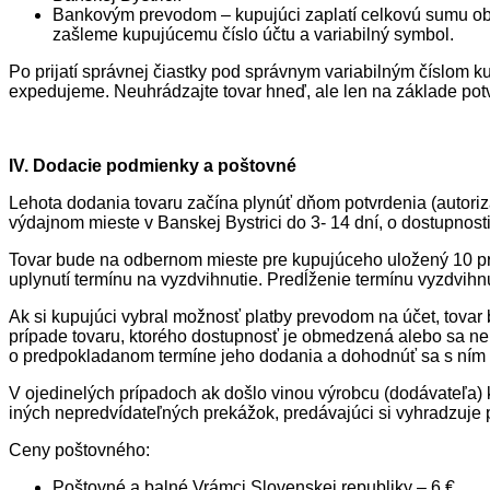
Bankovým prevodom – kupujúci zaplatí celkovú sumu ob
zašleme kupujúcemu číslo účtu a variabilný symbol.
Po prijatí správnej čiastky pod správnym variabilným číslom ku
expedujeme. Neuhrádzajte tovar hneď, ale len na základe po
IV. Dodacie podmienky a poštovné
Lehota dodania tovaru začína plynúť dňom potvrdenia (autori
výdajnom mieste v Banskej Bystrici do 3- 14 dní, o dostupnos
Tovar bude na odbernom mieste pre kupujúceho uložený 10 pra
uplynutí termínu na vyzdvihnutie. Predĺženie termínu vyzdvih
Ak si kupujúci vybral možnosť platby prevodom na účet, tovar 
prípade tovaru, ktorého dostupnosť je obmedzená alebo sa ne
o predpokladanom termíne jeho dodania a dohodnúť sa s ním
V ojedinelých prípadoch ak došlo vinou výrobcu (dodávateľa)
iných nepredvídateľných prekážok, predávajúci si vyhradzuje 
Ceny poštovného:
Poštovné a balné Vrámci Slovenskej republiky – 6 €