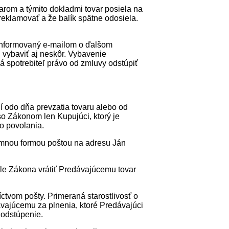
varom a týmito dokladmi tovar posiela na
reklamovať a že balík spätne odosiela.
 informovaný e-mailom o ďalšom
vybaviť aj neskôr. Vybavenie
á spotrebiteľ právo od zmluvy odstúpiť
í odo dňa prevzatia tovaru alebo od
o Zákonom len Kupujúci, ktorý je
bo povolania.
somnou formou poštou na adresu Ján
le Zákona vrátiť Predávajúcemu tovar
íctvom pošty. Primeraná starostlivosť o
vajúcemu za plnenia, ktoré Predávajúci
 odstúpenie.