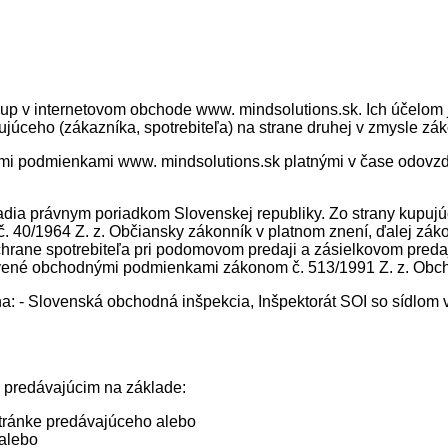
p v internetovom obchode www. mindsolutions.sk. Ich účelom j
ujúceho (zákazníka, spotrebiteľa) na strane druhej v zmysle zá
mi podmienkami www. mindsolutions.sk platnými v čase odovzd
dia právnym poriadkom Slovenskej republiky. Zo strany kupujú
40/1964 Z. z. Občiansky zákonník v platnom znení, ďalej záko
chrane spotrebiteľa pri podomovom predaji a zásielkovom predaji
avené obchodnými podmienkami zákonom č. 513/1991 Z. z. Obch
a: - Slovenská obchodná inšpekcia, Inšpektorát SOI so sídlom v
 predávajúcim na základe:
tránke predávajúceho alebo
 alebo