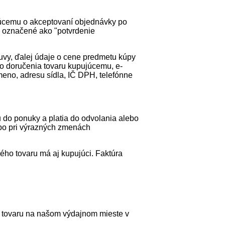
júcemu o akceptovaní objednávky po
m označené ako "potvrdenie
uvy, ďalej údaje o cene predmetu kúpy
to doručenia tovaru kupujúcemu, e-
eno, adresu sídla, IČ DPH, telefónne
do ponuky a platia do odvolania alebo
ebo pri výrazných zmenách
ho tovaru má aj kupujúci. Faktúra
e tovaru na našom výdajnom mieste v