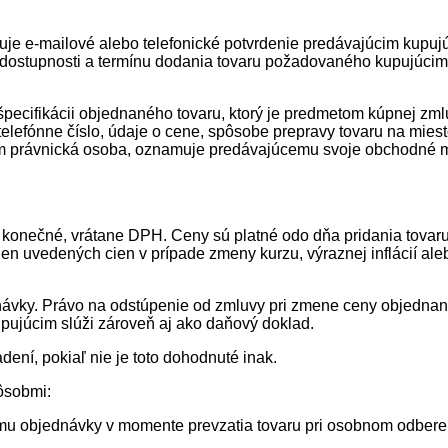
je e-mailové alebo telefonické potvrdenie predávajúcim kupu
 dostupnosti a termínu dodania tovaru požadovaného kupujúci
pecifikácii objednaného tovaru, ktorý je predmetom kúpnej zml
telefónne číslo, údaje o cene, spôsobe prepravy tovaru na mies
cim právnická osoba, oznamuje predávajúcemu svoje obchodné m
konečné, vrátane DPH. Ceny sú platné odo dňa pridania tovaru 
en uvedených cien v prípade zmeny kurzu, výraznej inflácií al
ávky. Právo na odstúpenie od zmluvy pri zmene ceny objednané
pujúcim slúži zároveň aj ako daňový doklad.
ení, pokiaľ nie je toto dohodnuté inak.
ôsobmi:
 sumu objednávky v momente prevzatia tovaru pri osobnom odber