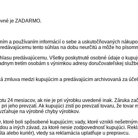
štovné je ZADARMO.
ím a používaním informácií o sebe a uskutočňovaných nákupoc
predávajúcemu tento súhlas na dobu neurčitú a môže ho písom
úhlasu predávajúcemu. Všetky poskytnuté osobné údaje o kupu
iadnym tretím osobám s výnimkou adresy doručovateľskej službe
á zmluva medzi kupujúcim a predávajúcim archivovaná za účelom
u 24 mesiacov, ak nie je pri výrobku uvedené inak. Záruka zač
pri jeho prevzatí. Ak kupujúci zistí po prevzatí tovaru, že tovar
zťahuje na výrobné chyby výrobkov.
ktoré boli spôsobené kupujúcim; vady, ktoré vznikli nešetrný
dou a iných závad, za ktoré nesie zodpovednosť kupujúci. Re
 alebo kuriér), vtedy sa reklamácia uplatňuje u prepravcu.