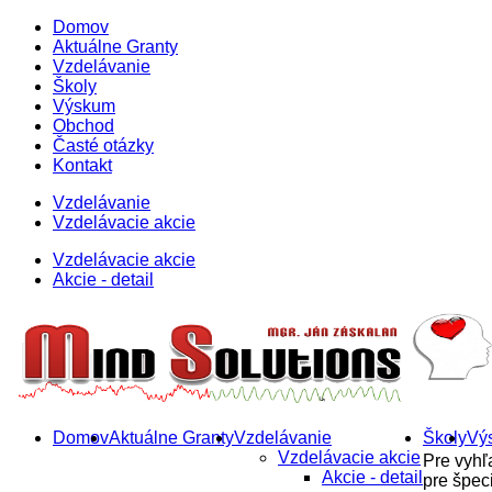
Domov
Aktuálne Granty
Vzdelávanie
Školy
Výskum
Obchod
Časté otázky
Kontakt
Vzdelávanie
Vzdelávacie akcie
Vzdelávacie akcie
Akcie - detail
Domov
Aktuálne Granty
Vzdelávanie
Školy
Vý
Vzdelávacie akcie
Pre vyhľ
Akcie - detail
pre špeci