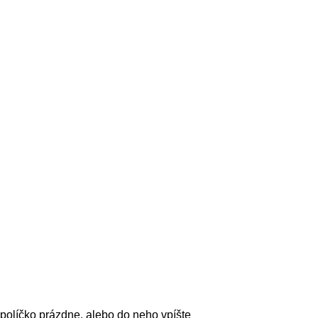
políčko prázdne, alebo do neho vpíšte